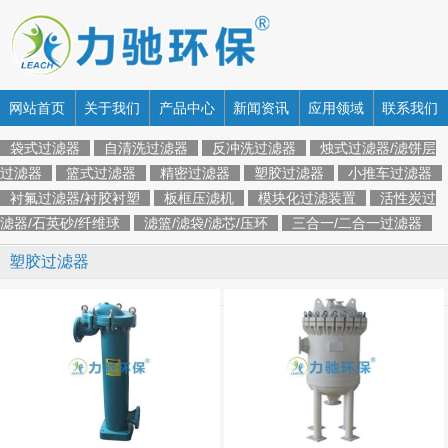
网站首页
关于我们
产品中心
新闻资讯
应用领域
联系我们
袋式过滤器
自清洗过滤器
反冲洗过滤器
烛式过滤器/滤饼层
过滤器
篮式过滤器
精密过滤器
塑胶过滤器
小推车过滤器
衬氟过滤器/衬胶衬塑
板框压滤机
模块化过滤装置
活性炭过
滤器/石英砂/纤维球
滤篮/滤袋/滤芯/压环
三合一/二合一过滤器
塑胶过滤器