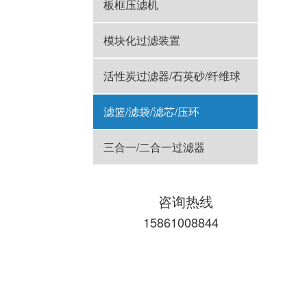
板框压滤机
模块化过滤装置
活性炭过滤器/石英砂/纤维球
滤篮/滤袋/滤芯/压环
三合一/二合一过滤器
咨询热线
15861008844